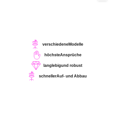
verschiedene
Modelle
höchste
Ansprüche
langlebig
und robust
schneller
Auf- und Abbau