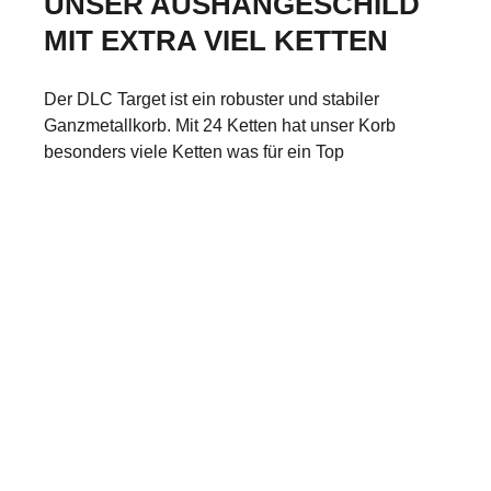
UNSER AUSHÄNGESCHILD
MIT EXTRA VIEL KETTEN
Der DLC Target ist ein robuster und stabiler
Ganzmetallkorb. Mit 24 Ketten hat unser Korb
besonders viele Ketten was für ein Top
Treffererlebnis sorgt. Mit nur sechs Einzelteilen und
lediglich vier Aufbauschritten ist der Korb in
Windeseile auf- und abgebaut.
Eigenschaften