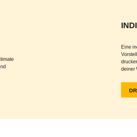
IND
Eine i
Vorstel
ltimate
drucken
und
deiner 
DR